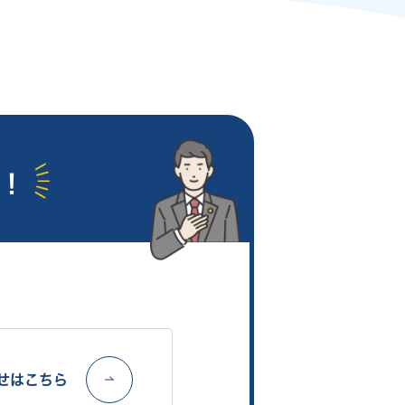
！
！
せはこちら